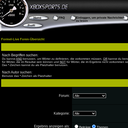
Home
FAQ
Einloggen, um private Nachrichten
zu lesen
Profil
Formel-Live Foren-Übersicht
Nach Begriffen suchen:
Du kannst
AND
benutzen, um Wörter zu definieren, die vorkommen müssen,
OR
kannst du ben
für Wörter, die im Resultat sein können und
NOT
für Wörter, die im Ergebnis nicht vorkommen so
Das *-Zeichen kannst du als Platzhalter benutzen.
Nach Autor suchen:
Benutze das *-Zeichen als Platzhalter
Forum:
Kategorie:
Ergebnis anzeigen als:
Beiträge
Themen