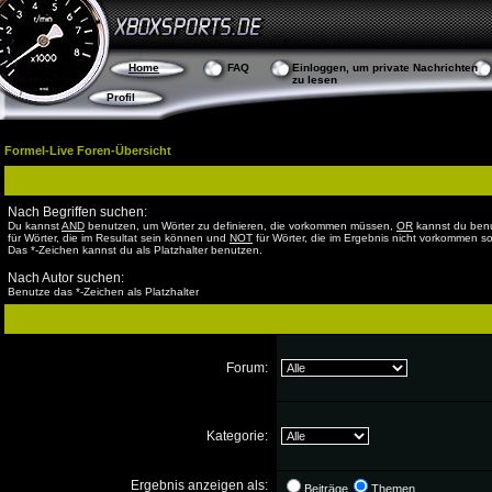
Home
FAQ
Einloggen, um private Nachrichten
zu lesen
Profil
Formel-Live Foren-Übersicht
Nach Begriffen suchen:
Du kannst
AND
benutzen, um Wörter zu definieren, die vorkommen müssen,
OR
kannst du ben
für Wörter, die im Resultat sein können und
NOT
für Wörter, die im Ergebnis nicht vorkommen so
Das *-Zeichen kannst du als Platzhalter benutzen.
Nach Autor suchen:
Benutze das *-Zeichen als Platzhalter
Forum:
Kategorie:
Ergebnis anzeigen als:
Beiträge
Themen