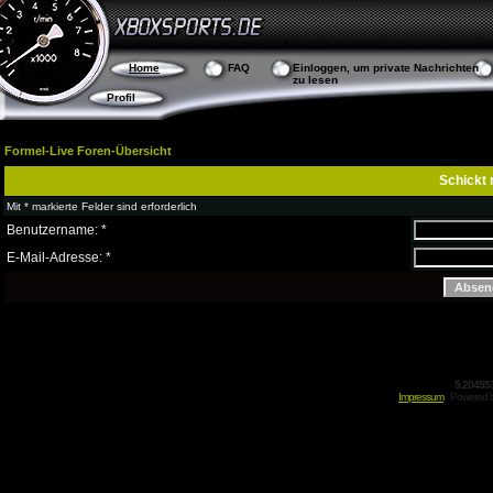
Home
FAQ
Einloggen, um private Nachrichten
zu lesen
Profil
Formel-Live Foren-Übersicht
Schickt 
Mit * markierte Felder sind erforderlich
Benutzername: *
E-Mail-Adresse: *
5.20455
Impressum
Powered 