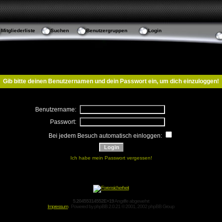
Mitgliederliste
Suchen
Benutzergruppen
Login
Gib bitte deinen Benutzernamen und dein Passwort ein, um dich einzuloggen!
Benutzername:
Passwort:
Bei jedem Besuch automatisch einloggen:
Ich habe mein Passwort vergessen!
5.20455314552E+19
Angriffe abgewehrt
Impressum
Powered by
phpBB
2.0.21 © 2001, 2002 phpBB Group