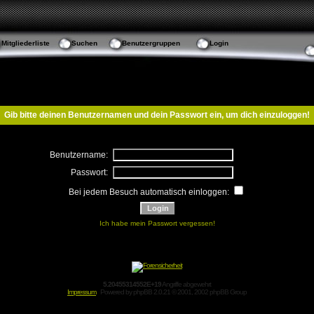
Mitgliederliste
Suchen
Benutzergruppen
Login
Gib bitte deinen Benutzernamen und dein Passwort ein, um dich einzuloggen!
Benutzername:
Passwort:
Bei jedem Besuch automatisch einloggen:
Ich habe mein Passwort vergessen!
5.20455314552E+19
Angriffe abgewehrt
Impressum
Powered by
phpBB
2.0.21 © 2001, 2002 phpBB Group