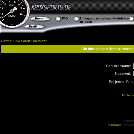
Home
FAQ
Einloggen, um private Nachrichten
zu lesen
Profil
Formel-Live Foren-Übersicht
Gib bitte deinen Benutzername
Benutzername:
Passwort:
Bei jedem Besu
Ich habe
5.20455
Impressum
Powered 