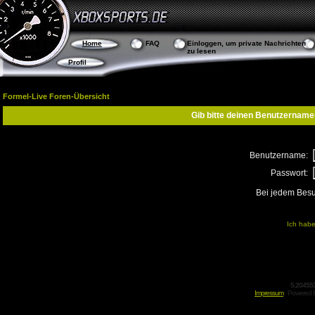
Home
FAQ
Einloggen, um private Nachrichten
zu lesen
Profil
Formel-Live Foren-Übersicht
Gib bitte deinen Benutzername
Benutzername:
Passwort:
Bei jedem Besu
Ich habe
5.20455
Impressum
Powered 