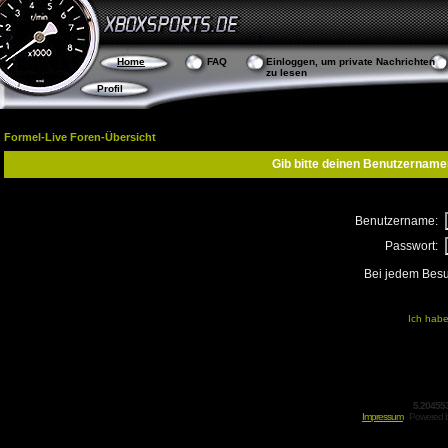
Home
FAQ
Einloggen, um private Nachrichten
zu lesen
Profil
Formel-Live Foren-Übersicht
Gib bitte deinen Benutzername
Benutzername:
Passwort:
Bei jedem Besu
Ich habe
5.20455
Impressum
Powered 