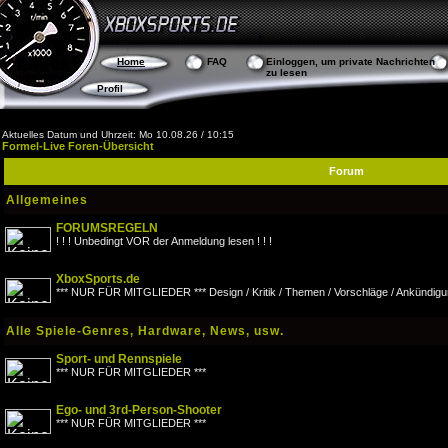
Home
FAQ
Einloggen, um private Nachrichten
zu lesen
Profil
Aktuelles Datum und Uhrzeit: Mo 10.08.26 / 10:15
Formel-Live Foren-Übersicht
Forum
Allgemeines
FORUMSREGELN
! ! ! Unbedingt VOR der Anmeldung lesen ! ! !
XboxSports.de
*** NUR FÜR MITGLIEDER *** Design / Kritik / Themen / Vorschläge / Ankündigu
Alle Spiele-Genres, Hardware, News, usw.
Sport- und Rennspiele
*** NUR FÜR MITGLIEDER ***
Ego- und 3rd-Person-Shooter
*** NUR FÜR MITGLIEDER ***