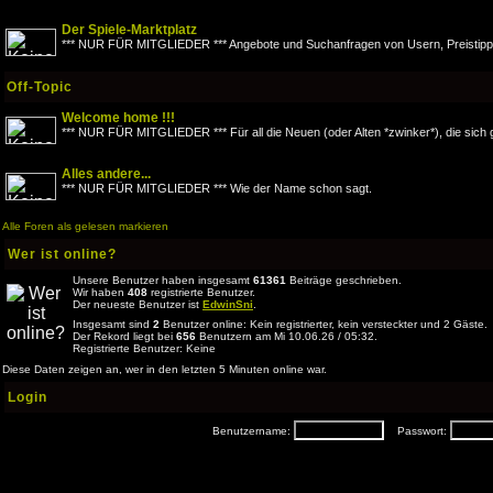
Der Spiele-Marktplatz
*** NUR FÜR MITGLIEDER *** Angebote und Suchanfragen von Usern, Preistipps
Off-Topic
Welcome home !!!
*** NUR FÜR MITGLIEDER *** Für all die Neuen (oder Alten *zwinker*), die sich 
Alles andere...
*** NUR FÜR MITGLIEDER *** Wie der Name schon sagt.
Alle Foren als gelesen markieren
Wer ist online?
Unsere Benutzer haben insgesamt
61361
Beiträge geschrieben.
Wir haben
408
registrierte Benutzer.
Der neueste Benutzer ist
EdwinSni
.
Insgesamt sind
2
Benutzer online: Kein registrierter, kein versteckter und 2 Gäste.
Der Rekord liegt bei
656
Benutzern am Mi 10.06.26 / 05:32.
Registrierte Benutzer: Keine
Diese Daten zeigen an, wer in den letzten 5 Minuten online war.
Login
Benutzername:
Passwort: