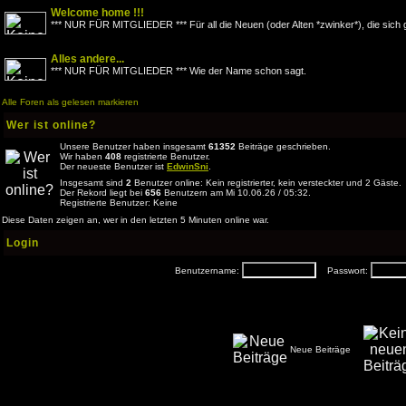
Welcome home !!!
*** NUR FÜR MITGLIEDER *** Für all die Neuen (oder Alten *zwinker*), die sich 
Alles andere...
*** NUR FÜR MITGLIEDER *** Wie der Name schon sagt.
Alle Foren als gelesen markieren
Wer ist online?
Unsere Benutzer haben insgesamt
61352
Beiträge geschrieben.
Wir haben
408
registrierte Benutzer.
Der neueste Benutzer ist
EdwinSni
.
Insgesamt sind
2
Benutzer online: Kein registrierter, kein versteckter und 2 Gäste.
Der Rekord liegt bei
656
Benutzern am Mi 10.06.26 / 05:32.
Registrierte Benutzer: Keine
Diese Daten zeigen an, wer in den letzten 5 Minuten online war.
Login
Benutzername:
Passwort:
Neue Beiträge