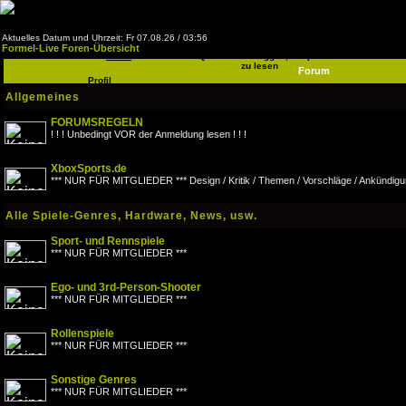
Aktuelles Datum und Uhrzeit: Fr 07.08.26 / 03:56
Formel-Live Foren-Übersicht
Home
FAQ
Einloggen, um private Nachrichten
zu lesen
Forum
Profil
Allgemeines
FORUMSREGELN
! ! ! Unbedingt VOR der Anmeldung lesen ! ! !
XboxSports.de
*** NUR FÜR MITGLIEDER *** Design / Kritik / Themen / Vorschläge / Ankündigu
Alle Spiele-Genres, Hardware, News, usw.
Sport- und Rennspiele
*** NUR FÜR MITGLIEDER ***
Ego- und 3rd-Person-Shooter
*** NUR FÜR MITGLIEDER ***
Rollenspiele
*** NUR FÜR MITGLIEDER ***
Sonstige Genres
*** NUR FÜR MITGLIEDER ***